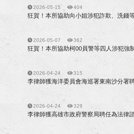
狂賀！本所協助邱小姐及劉小姐
2026-05-15
404
狂賀！本所協助向小姐涉犯詐欺、洗錢
恭賀李律師連續四屆擔任台南地
李律師受邀至正修科技大學講授
2026-05-07
362
狂賀！本所協助柯00員警等四人涉犯強
恭賀李律師擔任全國律師聯合會
狂賀！本所協助旭O工程行損害
2026-04-24
315
李律師獲海洋委員會海巡署東南沙分署
狂賀！李律師獲經濟部中小及新
狂賀！本所代理梁先生請求確認
2026-04-24
329
狂賀！本所代理黃女士確認區分
李律師獲高雄市政府警察局聘任為法律
恭賀李衣婷律師獲內政部警政署