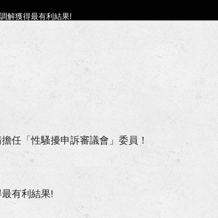
調解獲得最有利結果!
案件獲屏東地檢署不起訴處分書！
族事務委員會獲聘為法律顧問！
區管理局第七屆勞資爭議調解委員！
勞工局第6屆勞資爭議仲裁委員及仲裁人！
、洗錢等案獲高雄地檢署不起訴處分！
請擔任「性騷擾申訴審議會」委員！
人涉犯強制罪等案獲高雄地方檢察署不起訴處分確定！
沙分署聘任為國家賠償事件處理小組委員！
最有利結果!
為法律諮詢委員！