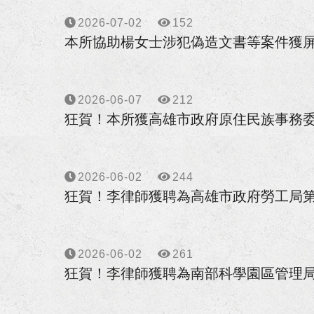
狂賀！本所協助朱先生請求確認
2026-07-02
152
本所協助楊女士涉犯偽造文書等案件獲
狂賀！本所協助張先生因車禍案
狂賀！本所代理華南銀行損害賠
2026-06-07
212
狂賀！本所獲高雄市政府原住民族事務
狂賀！本所協助馬吳女士涉犯貪
狂賀！本所協助陳小姐涉犯侵占
2026-06-02
244
狂賀！本所代理宜○有限公司請
狂賀！李律師獲聘為高雄市政府勞工局第
狂賀！本所協助陳先生涉犯政府
2026-06-02
261
狂賀！本所代理富邦人壽請求給
狂賀！李律師獲聘為南部科學園區管理
狂賀！本所代理繼承人王小姐就