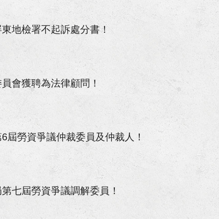
僱傭關係存在事件獲高雄地院勝訴判決！
屏東地檢署不起訴處分書！
件受傷獲得合理且滿意的損害賠償！
償事件獲橋頭地院勝訴判決！
委員會獲聘為法律顧問！
污治罪條例等案件獲屏檢不起訴處分！
、偽造文書等罪獲高雄地檢不起訴處分！
求給付工程款事件獲橋頭地院勝訴判決定讞！
6屆勞資爭議仲裁委員及仲裁人！
採購法借牌投標罪獲屏東地院無罪判決！
付保險金事件獲臺南地院勝訴判決！
局第七屆勞資爭議調解委員！
多年爭執不休之請求履行遺產分割協議事件成立調解！