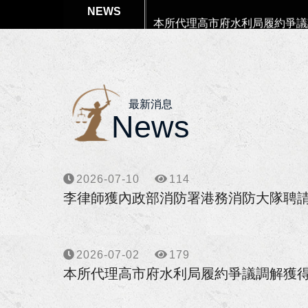
本所代理高市府水利局履約爭議
本所協助楊女士涉犯偽造文書等
狂賀！本所獲高雄市政府原住民
最新消息
狂賀！李律師獲聘為南部科學園
News
狂賀！李律師獲聘為高雄市政府
2026-07-10
114
狂賀！本所協助向小姐涉犯詐欺
李律師獲內政部消防署港務消防大隊聘
狂賀！本所協助柯00員警等四
李律師獲海洋委員會海巡署東南
2026-07-02
179
本所代理高市府水利局履約爭議調解獲得
李律師獲高雄市政府警察局聘任