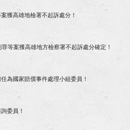
涉犯詐欺案獲高雄地檢署不起訴處分！
等案獲高雄地檢署不起訴處分！
院勞動調解委員！
《校園消費教育與防範詐騙宣導》講座！
制罪等案獲高雄地方檢察署不起訴處分確定！
第33期基礎訓練課程導師！
賠償事件獲屏東地院勝訴判決！
聘任為國家賠償事件處理小組委員！
創企業署續聘為中小企業榮譽律師！
抵押權不存在事件獲高雄地院勝訴判決！
所有權人會議決議不成立事件獲高雄地院勝訴判決確定！
諮詢委員！
高雄港務警察總隊聘任為安全及衛生防護委員會委員！