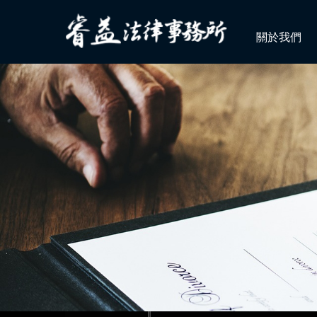
關於我們
狂賀！本所代理郭○英女士被訴
李律師獲內政部消防署港務消防