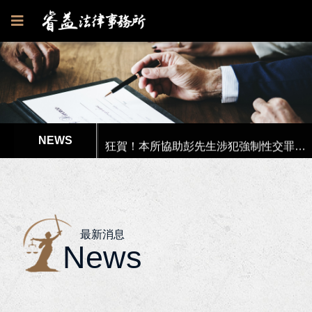
狂賀！本所代理郭○英女士被訴請求損害賠償事件獲高雄地院全部勝訴
狂賀！本所代理伊頓飛瑞公司確認僱傭存在訴訟獲臺南地院一審勝訴判決！
狂賀！本所協助彭先生涉犯強制性交罪獲高雄地院無罪判決！
李律師獲內政部消防署港務消防大隊聘請擔任「性騷擾申訴審議會」委員！
本所代理高市府水利局履約爭議調解獲得最有利結果!
最新消息
News
本所協助楊女士涉犯偽造文書等案件獲屏東地檢署不起訴處分書！
狂賀！本所獲高雄市政府原住民族事務委員會獲聘為法律顧問！