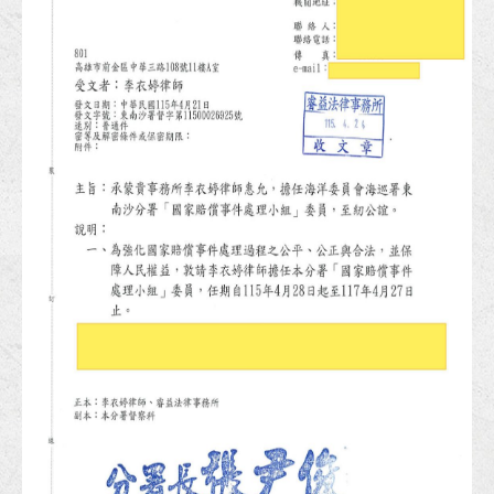
狂賀！本所協助馬吳女士涉犯貪污治罪條例等案件獲屏檢不起訴處分！
狂賀！本所協助陳小姐涉犯侵占、偽造文書等罪獲高雄地檢不起訴處分！
狂賀！本所代理宜○有限公司請求給付工程款事件獲橋頭地院勝訴判決
狂賀！本所協助陳先生涉犯政府採購法借牌投標罪獲屏東地院無罪判決！
狂賀！本所代理富邦人壽請求給付保險金事件獲臺南地院勝訴判決！
狂賀！本所代理繼承人王小姐就多年爭執不休之請求履行遺產分割協議事件成立調解！
狂賀！本所協助邱小姐及劉小姐涉犯詐欺案獲高雄地檢署不起訴處分！
恭賀李律師連續四屆擔任台南地院勞動調解委員！
李律師受邀至正修科技大學講授《校園消費教育與防範詐騙宣導》講座！