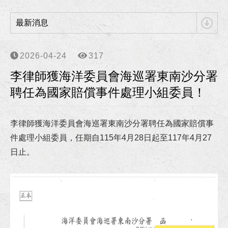
狂賀！李律師獲聘為南部科學園區管理局第七屆勞資爭議調解委員！
最新消息
狂賀！李律師獲聘為高雄市政府勞工局第6屆勞資爭議仲裁委員及仲裁人！
狂賀！本所協助向小姐涉犯詐欺、洗錢等案獲高雄地檢署不起訴處分！
2026-04-24
317
李律師獲海洋委員會海巡署東南沙分署
狂賀！本所協助柯00員警等四人涉犯強制罪等案獲高雄地方檢察署不起訴處分確定！
聘任為國家賠償事件處理小組委員！
李律師獲海洋委員會海巡署東南沙分署聘任為國家賠償事件處理小組委員！
李律師獲海洋委員會海巡署東南沙分署聘任為國家賠償事
李律師獲高雄市政府警察局聘任為法律諮詢委員！
件處理小組委員，任期自115年4月28日起至117年4月27
日止。
狂賀！本所協助朱先生請求確認僱傭關係存在事件獲高雄地院勝訴判決！
狂賀！本所協助張先生因車禍案件受傷獲得合理且滿意的損害賠償！
狂賀！本所代理華南銀行損害賠償事件獲橋頭地院勝訴判決！