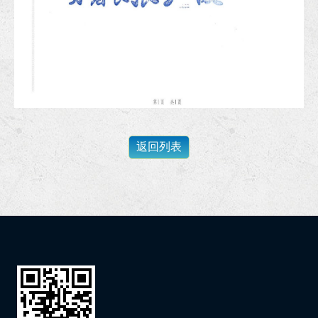
恭賀李律師擔任全國律師聯合會第33期基礎訓練課程導師！
狂賀！本所協助旭O工程行損害賠償事件獲屏東地院勝訴判決！
狂賀！李律師獲經濟部中小及新創企業署續聘為中小企業榮譽律師！
狂賀！本所代理梁先生請求確認抵押權不存在事件獲高雄地院勝訴判決！
狂賀！本所代理黃女士確認區分所有權人會議決議不成立事件獲高雄地院勝訴判決確定！
恭賀李衣婷律師獲內政部警政署高雄港務警察總隊聘任為安全及衛生防護委員會委員！
狂賀！本所協助余小姐涉犯洗錢防制法、詐欺等案件獲屏東地檢署不起訴處分！
狂賀！本所代理張先生請求侵權行為損害賠償事件獲臺北地院勝訴判決定讞！
狂賀！本所代理高雄市政府經濟發展局請求發還土地事件獲高高行勝訴判決！