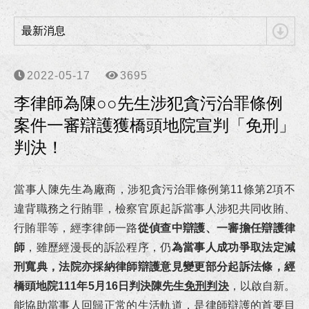
狂賀！李律師獲聘為南部科學園區管理局第七屆勞資爭議調解委員！
最新消息
狂賀！李律師獲聘為高雄市政府勞工局第6屆勞資爭議仲裁委員及仲裁人！
狂賀！本所協助向小姐涉犯詐欺、洗錢等案獲高雄地檢署不起訴處分！
2022-05-17
3695
李律師為陳○○先生涉犯貪污治罪條例
狂賀！本所協助柯00員警等四人涉犯強制罪等案獲高雄地方檢察署不起訴處分確定！
案件一審辯護獲橋頭地院宣判「免刑」
李律師獲海洋委員會海巡署東南沙分署聘任為國家賠償事件處理小組委員！
判決！
李律師獲高雄市政府警察局聘任為法律諮詢委員！
當事人陳先生為廠商，涉犯貪污治罪條例第11條第2項不
違背職務之行賄罪，檢察官原起訴當事人涉犯共同收賄、
狂賀！本所協助朱先生請求確認僱傭關係存在事件獲高雄地院勝訴判決！
行賄罪等，經李律師一路
從偵查中辯護、一審擔任辯護律
狂賀！本所協助張先生因車禍案件受傷獲得合理且滿意的損害賠償！
師
，雖歷經漫長的訴訟程序，仍
為當事人成功爭取法定減
刑寬典，法院亦採納律師辯護意見變更部分起訴法條，經
狂賀！本所代理華南銀行損害賠償事件獲橋頭地院勝訴判決！
橋頭地院111年5月16日判決陳先生
免刑判決
，以啟自新。
能協助當事人回歸正常的生活軌道，是律師辯護的首要目