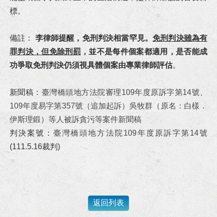
狂賀！本所協助馬吳女士涉犯貪污治罪條例等案件獲屏檢不起訴處分！
標。
狂賀！本所協助陳小姐涉犯侵占、偽造文書等罪獲高雄地檢不起訴處分！
備註：
李律師提醒，免刑判決相當罕見。
免刑判決雖為有
罪判決，但免除刑罰
，並不是每件個案都適用，是否能成
狂賀！本所代理宜○有限公司請求給付工程款事件獲橋頭地院勝訴判決
功爭取免刑判決仍須視具體個案由專業律師評估
。
狂賀！本所協助陳先生涉犯政府採購法借牌投標罪獲屏東地院無罪判決！
新聞稿：
臺灣橋頭地方法院審理109年度原訴字第14號、
狂賀！本所代理富邦人壽請求給付保險金事件獲臺南地院勝訴判決！
109年度易字第357號（追加起訴）吳牧群（原名：白樣．
伊斯理鍛）等人被訴貪污等案件新聞稿
狂賀！本所代理繼承人王小姐就多年爭執不休之請求履行遺產分割協議事件成立調解！
判決案號：
臺灣橋頭地方法院109年度原訴字第14號
(111.5.16裁判)
狂賀！本所協助邱小姐及劉小姐涉犯詐欺案獲高雄地檢署不起訴處分！
恭賀李律師連續四屆擔任台南地院勞動調解委員！
李律師受邀至正修科技大學講授《校園消費教育與防範詐騙宣導》講座！