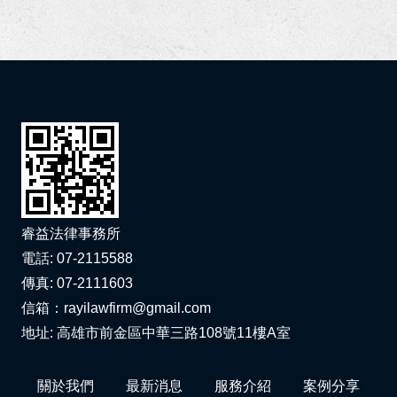
恭賀李律師擔任全國律師聯合會第33期基礎訓練課程導師！
狂賀！本所協助旭O工程行損害賠償事件獲屏東地院勝訴判決！
狂賀！李律師獲經濟部中小及新創企業署續聘為中小企業榮譽律師！
狂賀！本所代理梁先生請求確認抵押權不存在事件獲高雄地院勝訴判決！
狂賀！本所代理黃女士確認區分所有權人會議決議不成立事件獲高雄地院勝訴判決確定！
恭賀李衣婷律師獲內政部警政署高雄港務警察總隊聘任為安全及衛生防護委員會委員！
睿益法律事務所
電話: 07-2115588
狂賀！本所協助余小姐涉犯洗錢防制法、詐欺等案件獲屏東地檢署不起訴處分！
傳真: 07-2111603
信箱：rayilawfirm@gmail.com
狂賀！本所代理張先生請求侵權行為損害賠償事件獲臺北地院勝訴判決定讞！
地址: 高雄市前金區中華三路108號11樓A室
狂賀！本所代理高雄市政府經濟發展局請求發還土地事件獲高高行勝訴判決！
關於我們
最新消息
服務介紹
案例分享