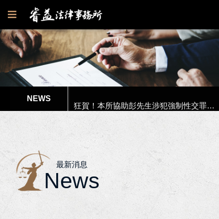
狂賀！本所代理郭○英女士被訴請求損害賠償事件獲高雄地院全部勝訴
狂賀！本所代理伊頓飛瑞公司確認僱傭存在訴訟獲臺南地院一審勝訴判決！
狂賀！本所協助彭先生涉犯強制性交罪獲高雄地院無罪判決！
李律師獲內政部消防署港務消防大隊聘請擔任「性騷擾申訴審議會」委員！
本所代理高市府水利局履約爭議調解獲得最有利結果!
最新消息
News
本所協助楊女士涉犯偽造文書等案件獲屏東地檢署不起訴處分書！
狂賀！本所獲高雄市政府原住民族事務委員會獲聘為法律顧問！