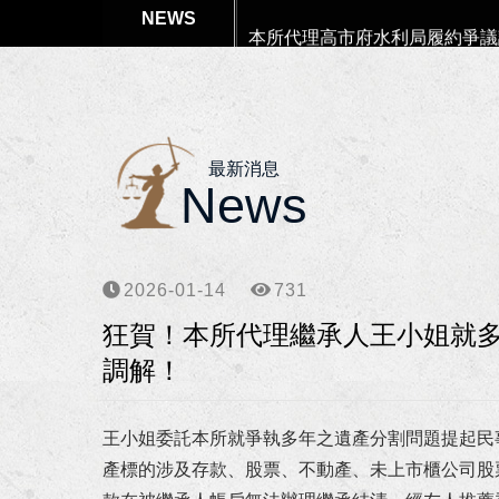
本所代理高市府水利局履約爭議
本所協助楊女士涉犯偽造文書等
狂賀！本所獲高雄市政府原住民
最新消息
狂賀！李律師獲聘為南部科學園
News
狂賀！李律師獲聘為高雄市政府
2026-01-14
731
狂賀！本所協助向小姐涉犯詐欺
狂賀！本所代理繼承人王小姐就
狂賀！本所協助柯00員警等四
調解！
李律師獲海洋委員會海巡署東南
王小姐委託本所就爭執多年之遺產分割問題提起民
李律師獲高雄市政府警察局聘任
產標的涉及存款、股票、不動產、未上市櫃公司股