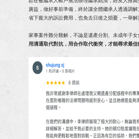
款在被繼承人帳戶無法辦理繼承結清，經友人推薦
狂賀！本所協助朱先生請求確認
廣益，做好事前準備，終於讓全體繼承人透過調解
省下龐大的訴訟費用，也免去日後之煩憂，一舉解
狂賀！本所協助張先生因車禍案
家事案件難分難解，不論是遺產分割、未成年子女
狂賀！本所代理華南銀行損害賠
用溝通取代對抗，用合作取代衝突，才能尋求最佳
狂賀！本所協助馬吳女士涉犯貪
狂賀！本所協助陳小姐涉犯侵占
狂賀！本所代理宜○有限公司請
狂賀！本所協助陳先生涉犯政府
狂賀！本所代理富邦人壽請求給
狂賀！本所代理繼承人王小姐就