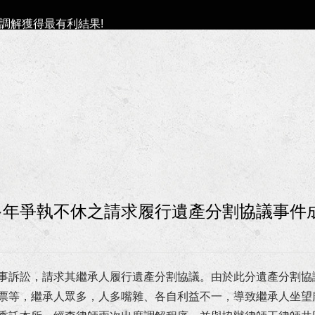
調解獲得最有利結果!
案件獲屏東地檢署不起訴處分書！
族事務委員會獲聘為法律顧問！
區管理局第七屆勞資爭議調解委員！
勞工局第6屆勞資爭議仲裁委員及仲裁人！
、洗錢等案獲高雄地檢署不起訴處分！
多年爭執不休之請求履行遺產分割協議事件
人涉犯強制罪等案獲高雄地方檢察署不起訴處分確定！
沙分署聘任為國家賠償事件處理小組委員！
事訴訟，請求其繼承人履行遺產分割協議。由於此分遺產分割協
為法律諮詢委員！
票等，繼承人眾多，人多嘴雜、各自利益不一，導致繼承人坐望