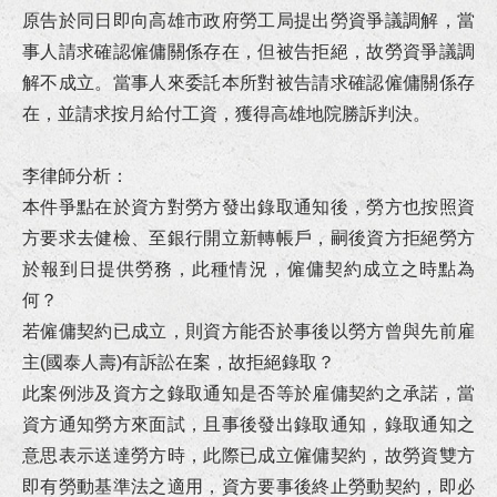
恭賀李律師擔任全國律師聯合會第33期基礎訓練課程導師！
原告於同日即向高雄市政府勞工局提出勞資爭議調解，當
事人請求確認僱傭關係存在，但被告拒絕，故勞資爭議調
狂賀！本所協助旭O工程行損害賠償事件獲屏東地院勝訴判決！
解不成立。當事人來委託本所對被告請求確認僱傭關係存
在，並請求按月給付工資，獲得高雄地院勝訴判決。
狂賀！李律師獲經濟部中小及新創企業署續聘為中小企業榮譽律師！
李律師分析：
狂賀！本所代理梁先生請求確認抵押權不存在事件獲高雄地院勝訴判決！
本件爭點在於資方對勞方發出錄取通知後，勞方也按照資
狂賀！本所代理黃女士確認區分所有權人會議決議不成立事件獲高雄地院勝訴判決確定！
方要求去健檢、至銀行開立新轉帳戶，嗣後資方拒絕勞方
於報到日提供勞務，此種情況，僱傭契約成立之時點為
恭賀李衣婷律師獲內政部警政署高雄港務警察總隊聘任為安全及衛生防護委員會委員！
何？
若僱傭契約已成立，則資方能否於事後以勞方曾與先前雇
狂賀！本所協助余小姐涉犯洗錢防制法、詐欺等案件獲屏東地檢署不起訴處分！
主(國泰人壽)有訴訟在案，故拒絕錄取？
此案例涉及資方之錄取通知是否等於雇傭契約之承諾，當
狂賀！本所代理張先生請求侵權行為損害賠償事件獲臺北地院勝訴判決定讞！
資方通知勞方來面試，且事後發出錄取通知，錄取通知之
意思表示送達勞方時，此際已成立僱傭契約，故勞資雙方
狂賀！本所代理高雄市政府經濟發展局請求發還土地事件獲高高行勝訴判決！
即有勞動基準法之適用，資方要事後終止勞動契約，即必