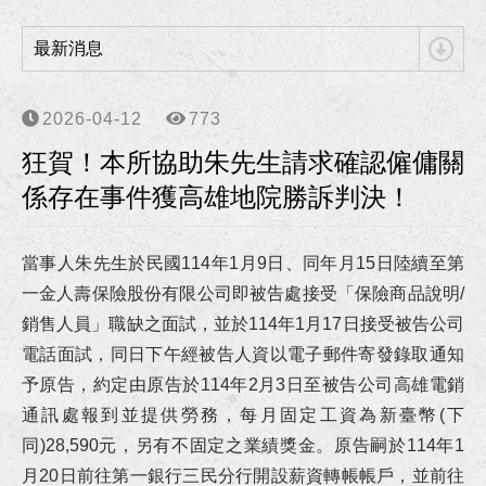
狂賀！李律師獲聘為南部科學園區管理局第七屆勞資爭議調解委員！
最新消息
狂賀！李律師獲聘為高雄市政府勞工局第6屆勞資爭議仲裁委員及仲裁人！
狂賀！本所協助向小姐涉犯詐欺、洗錢等案獲高雄地檢署不起訴處分！
2026-04-12
773
狂賀！本所協助朱先生請求確認僱傭關
狂賀！本所協助柯00員警等四人涉犯強制罪等案獲高雄地方檢察署不起訴處分確定！
係存在事件獲高雄地院勝訴判決！
李律師獲海洋委員會海巡署東南沙分署聘任為國家賠償事件處理小組委員！
當事人朱先生於民國114年1月9日、同年月15日陸續至第
李律師獲高雄市政府警察局聘任為法律諮詢委員！
一金人壽保險股份有限公司即被告處接受「保險商品說明/
銷售人員」職缺之面試，並於114年1月17日接受被告公司
狂賀！本所協助朱先生請求確認僱傭關係存在事件獲高雄地院勝訴判決！
電話面試，同日下午經
被告人
資以電子郵件寄發錄取通知
予原告，約定由原告於114年2月3日至被告公司高雄電銷
狂賀！本所協助張先生因車禍案件受傷獲得合理且滿意的損害賠償！
通訊處報到並提供勞務，每月固定工資為新臺幣(下
狂賀！本所代理華南銀行損害賠償事件獲橋頭地院勝訴判決！
同)28,590元，另有不固定之業績獎金。原告
嗣
於114年1
月20日前往第一銀行三民分行開設薪資轉帳帳戶，並前往