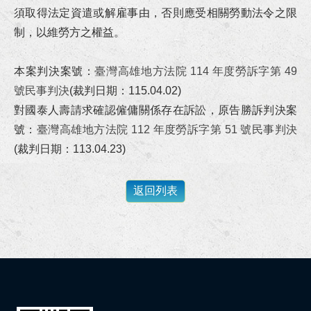
狂賀！本所代理春０綠能公司請求給付貨款事件獲最高法院勝訴定讞！
須取得法定資遣或解雇事由，否則應受相關勞動法令之限
制，以維勞方之權益。
狂賀！李律師與黃律師獲內政部消防署港務消防大隊擔任安全及衛生防護委員會委員！
本案判決案號：
臺灣高雄地方法院 114 年度勞訴字第 49
狂賀！本所代理高雄市政府地政局地上物拆遷補償事件獲高雄高等行政法院勝訴裁判！
號民事判決
(裁判日期：115.04.02)
對國泰人壽請求確認僱傭關係存在訴訟，原告勝訴判決案
狂賀！本所協助劉小姐請求侵害配偶權事件獲得高雄地院勝訴判決！
號：
臺灣高雄地方法院 112 年度勞訴字第 51 號民事判決
狂賀！本所協助林小姐給付違約金事件以極低的金額與代辦貸款公司達成和解！
(裁判日期：113.04.23)
狂賀！本所代理楊00等三人被訴侵權行為損害賠償事件獲高雄地院勝訴判決！
狂賀！本所協助職災勞工洪先生向雇主請求職災補償及賠償獲得合理且滿意的金額！
狂賀！本所代理陳先生涉犯背信罪獲高雄地檢不起訴處分！
李律師獲聘國立科學工藝博物館第二屆員工職場霸凌防治及申訴處理小組委員！