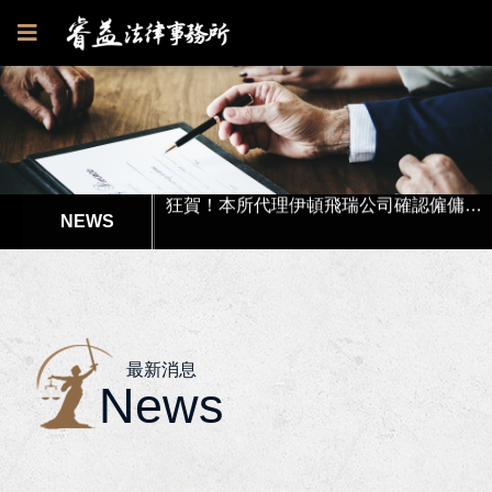
狂賀！本所代理郭○英女士被訴請求損害賠償事件獲高雄地院全部勝訴
狂賀！本所代理伊頓飛瑞公司確認僱傭存在訴訟獲臺南地院一審勝訴判決！
狂賀！本所協助彭先生涉犯強制性交罪獲高雄地院無罪判決！
李律師獲內政部消防署港務消防大隊聘請擔任「性騷擾申訴審議會」委員！
本所代理高市府水利局履約爭議調解獲得最有利結果!
最新消息
News
本所協助楊女士涉犯偽造文書等案件獲屏東地檢署不起訴處分書！
狂賀！本所獲高雄市政府原住民族事務委員會獲聘為法律顧問！