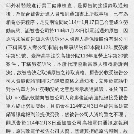
狂賀！本所協助馬吳女士涉犯貪污治罪條例等案件獲屏檢不起訴處分！
邱外科醫院進行勞工健康檢查，是原告於接獲錄取通知
後，為配合被告新進人員報到通知書上
所載
事項，已有為
狂賀！本所協助陳小姐涉犯侵占、偽造文書等罪獲高雄地檢不起訴處分！
相關必要程序，足見
兩造
間於114年1月17日已
合意
成立勞
動契約。
詎
被告公司於114年1月23日以電話通知原告，因
狂賀！本所代理宜○有限公司請求給付工程款事件獲橋頭地院勝訴判決
原告未誠實告知原告與訴外人國泰人壽保險股份有限公司
(下稱國泰人壽公司)間前有民事訴訟(即本院112年度勞訴
狂賀！本所協助陳先生涉犯政府採購法借牌投標罪獲屏東地院無罪判決！
字第51號、臺灣高等法院高雄分院113年度勞上字第20號
狂賀！本所代理富邦人壽請求給付保險金事件獲臺南地院勝訴判決！
案件，下稱另案訴訟，本所代理協助當事人獲得勝訴判
決)，故被告決定取消原告之錄取資格。原告於收受被告公
狂賀！本所代理繼承人王小姐就多年爭執不休之請求履行遺產分割協議事件成立調解！
司人資廖俊詒前開取消錄取資格之通知後，立即於電話中
對被告單方終止勞動契約之意思表示表達
異議
，並於同日
狂賀！本所協助邱小姐及劉小姐涉犯詐欺案獲高雄地檢署不起訴處分！
以Line通訊軟體向被告公司人資廖俊詒表達拒絕接受被告
單方終止勞動契約，且仍會在114年2月3日至被告高雄電
恭賀李律師連續四屆擔任台南地院勞動調解委員！
銷通訊處報到並提供勞務，然被告公司人資均置之不理，
李律師受邀至正修科技大學講授《校園消費教育與防範詐騙宣導》講座！
嗣原告於114年2月3日至被告公司高雄電銷通訊處報到
時，原告致電予被告公司人資，然遭其拒絕原告報到，故