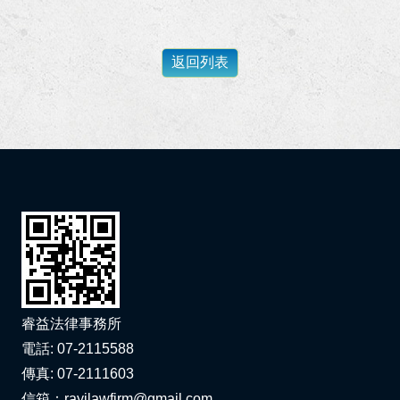
狂賀！本所代理春０綠能公司請求給付貨款事件獲最高法院勝訴定讞！
狂賀！李律師與黃律師獲內政部消防署港務消防大隊擔任安全及衛生防護委員會委員！
狂賀！本所代理高雄市政府地政局地上物拆遷補償事件獲高雄高等行政法院勝訴裁判！
狂賀！本所協助劉小姐請求侵害配偶權事件獲得高雄地院勝訴判決！
狂賀！本所協助林小姐給付違約金事件以極低的金額與代辦貸款公司達成和解！
狂賀！本所代理楊00等三人被訴侵權行為損害賠償事件獲高雄地院勝訴判決！
狂賀！本所協助職災勞工洪先生向雇主請求職災補償及賠償獲得合理且滿意的金額！
睿益法律事務所
狂賀！本所代理陳先生涉犯背信罪獲高雄地檢不起訴處分！
電話: 07-2115588
李律師獲聘國立科學工藝博物館第二屆員工職場霸凌防治及申訴處理小組委員！
傳真: 07-2111603
信箱：rayilawfirm@gmail.com