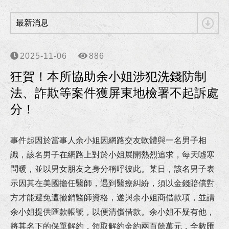
狂賀！李律師獲聘為南部科學園區管理局第七屆勞資爭議調解委員！
最新消息
狂賀！李律師獲聘為高雄市政府勞工局第6屆勞資爭議仲裁委員及仲裁人！
2025-11-06
886
狂賀！本所協助向小姐涉犯詐欺、洗錢等案獲高雄地檢署不起訴處分！
狂賀！本所協助余小姐涉犯洗錢防制
狂賀！本所協助柯00員警等四人涉犯強制罪等案獲高雄地方檢察署不起訴處分確定！
法、詐欺等案件獲屏東地檢署不起訴處
分！
李律師獲海洋委員會海巡署東南沙分署聘任為國家賠償事件處理小組委員！
李律師獲高雄市政府警察局聘任為法律諮詢委員！
事件起因於當事人余小姐因網路交友軟體與一名男子相
識，該名男子在網路上對於小姐展開熱烈追求，每天噓寒
狂賀！本所協助朱先生請求確認僱傭關係存在事件獲高雄地院勝訴判決！
問暖，並以男女朋友之身分稱呼彼此。某日，該名男子表
示因其在美國擔任醫師，遇到醫療糾紛，須以金錢賠償對
狂賀！本所協助張先生因車禍案件受傷獲得合理且滿意的損害賠償！
方才能避免遭撤銷醫師資格，遂與余小姐商借款項，並請
狂賀！本所代理華南銀行損害賠償事件獲橋頭地院勝訴判決！
余小姐提供匯款帳號，以便清償借款。余小姐不疑有他，
將其名下的保單解約，領取解約金約兩百餘萬元，全數匯