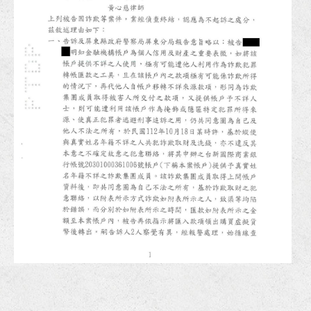
恭賀李律師擔任全國律師聯合會第33期基礎訓練課程導師！
狂賀！本所協助旭O工程行損害賠償事件獲屏東地院勝訴判決！
狂賀！李律師獲經濟部中小及新創企業署續聘為中小企業榮譽律師！
狂賀！本所代理梁先生請求確認抵押權不存在事件獲高雄地院勝訴判決！
狂賀！本所代理黃女士確認區分所有權人會議決議不成立事件獲高雄地院勝訴判決確定！
恭賀李衣婷律師獲內政部警政署高雄港務警察總隊聘任為安全及衛生防護委員會委員！
狂賀！本所協助余小姐涉犯洗錢防制法、詐欺等案件獲屏東地檢署不起訴處分！
狂賀！本所代理張先生請求侵權行為損害賠償事件獲臺北地院勝訴判決定讞！
狂賀！本所代理高雄市政府經濟發展局請求發還土地事件獲高高行勝訴判決！