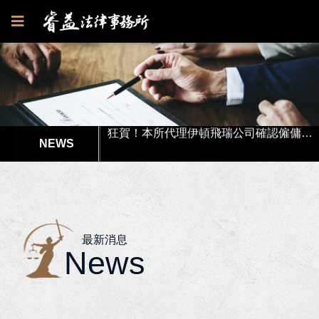
狂賀！本所代理郭○英女士被訴請求損害賠償事件獲高雄地院全部勝訴
狂賀！本所代理伊頓飛瑞公司確認僱傭存在訴訟獲臺南地院一審勝訴判決！
狂賀！本所協助彭先生涉犯強制性交罪獲高雄地院無罪判決！
李律師獲內政部消防署港務消防大隊聘請擔任「性騷擾申訴審議會」委員！
本所代理高市府水利局履約爭議調解獲得最有利結果!
最新消息
News
本所協助楊女士涉犯偽造文書等案件獲屏東地檢署不起訴處分書！
狂賀！本所獲高雄市政府原住民族事務委員會獲聘為法律顧問！