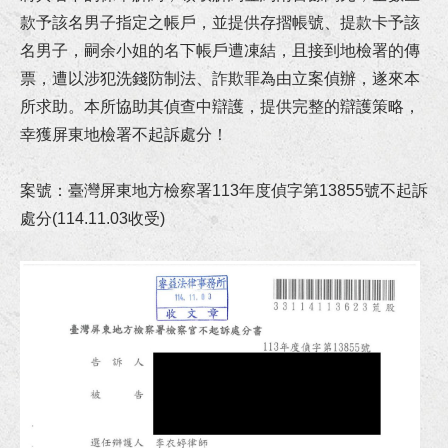
狂賀！本所協助馬吳女士涉犯貪污治罪條例等案件獲屏檢不起訴處分！
款予該名男子指定之帳戶，並提供存摺帳號、提款卡予該
名男子，嗣余小姐的名下帳戶遭凍結，且接到地檢署的傳
狂賀！本所協助陳小姐涉犯侵占、偽造文書等罪獲高雄地檢不起訴處分！
票，遭以涉犯洗錢防制法、詐欺罪為由立案偵辦，遂來本
所求助。本所協助其偵查中辯護，提供完整的辯護策略，
狂賀！本所代理宜○有限公司請求給付工程款事件獲橋頭地院勝訴判決
幸獲屏東地檢署不起訴處分！
狂賀！本所協助陳先生涉犯政府採購法借牌投標罪獲屏東地院無罪判決！
案號：臺灣屏東地方檢察署113年度偵字第13855號不起訴
狂賀！本所代理富邦人壽請求給付保險金事件獲臺南地院勝訴判決！
處分(114.11.03收受)
狂賀！本所代理繼承人王小姐就多年爭執不休之請求履行遺產分割協議事件成立調解！
狂賀！本所協助邱小姐及劉小姐涉犯詐欺案獲高雄地檢署不起訴處分！
恭賀李律師連續四屆擔任台南地院勞動調解委員！
李律師受邀至正修科技大學講授《校園消費教育與防範詐騙宣導》講座！