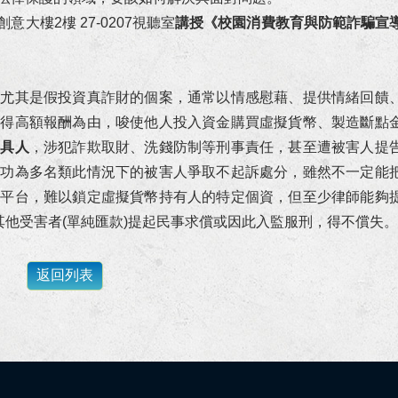
僱傭關係存在事件獲高雄地院勝訴判決！
大樓2樓 27-0207視聽
室
講授《校園消費教育與防範詐騙宣
件受傷獲得合理且滿意的損害賠償！
，尤其是假投資真詐財的個案，通常以情感慰藉、提供情緒回饋
償事件獲橋頭地院勝訴判決！
獲得高額報酬為由，唆使他人投入資金購買虛擬貨幣、製造斷點
工具人
，涉犯詐欺取財、洗錢防制等刑事責任，甚至遭被害人提
污治罪條例等案件獲屏檢不起訴處分！
成功為多名類此情況下的被害人爭取不起訴處分，雖然不一定能
、偽造文書等罪獲高雄地檢不起訴處分！
易平台，難以鎖定虛擬貨幣持有人的特定個資，但至少律師能夠
其他受害者(單純匯款)提起民事求償或因此入監服刑，得不償失。
求給付工程款事件獲橋頭地院勝訴判決定讞！
採購法借牌投標罪獲屏東地院無罪判決！
付保險金事件獲臺南地院勝訴判決！
多年爭執不休之請求履行遺產分割協議事件成立調解！