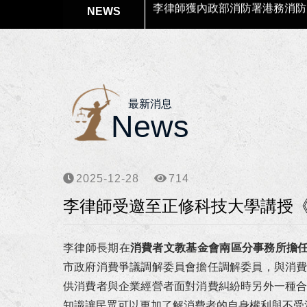
本所代理高市府水利局履約爭議
本所協助楊女士涉犯偽造文書等
狂賀！本所獲高雄市政府原住民
最新消息
News
狂賀！李律師獲聘為南部科學園
狂賀！李律師獲聘為高雄市政府
2025-12-28
714
狂賀！本所協助向小姐涉犯詐欺
李律師受邀至正修科技大學講授
狂賀！本所協助柯00員警等四
李律師長期在
消費者文教基金會南區分事務所擔
李律師獲海洋委員會海巡署東南
市政府消費爭議調解委員會擔任調解委員，與消
供消費者與企業經營者面對消費糾紛時另外一種
李律師獲高雄市政府警察局聘任
知識讓民眾可以更加了解消費者的自身權利與不受