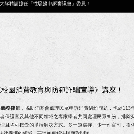
調解獲得最有利結果!
案件獲屏東地檢署不起訴處分書！
族事務委員會獲聘為法律顧問！
區管理局第七屆勞資爭議調解委員！
勞工局第6屆勞資爭議仲裁委員及仲裁人！
、洗錢等案獲高雄地檢署不起訴處分！
《校園消費教育與防範詐騙宣導》講座！
人涉犯強制罪等案獲高雄地方檢察署不起訴處分確定！
任義務律師
，協助消基會處理民眾申訴消費糾紛問題，也於113
沙分署聘任為國家賠償事件處理小組委員！
費者保護官及其他不同領域之專家學者共同處理民眾糾紛，排除
合理且均可接受的爭端解決方式。多一道選擇、少一件官司，提
為法律諮詢委員！
法律保護的領域，要該如何解決與面對問題。