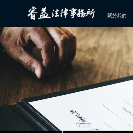
關於我們
狂賀！本所代理郭○英女士被訴
李律師獲內政部消防署港務消防