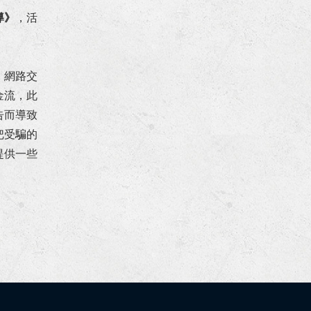
導》
，活
、網路交
金流，此
告而導致
把受騙的
提供一些