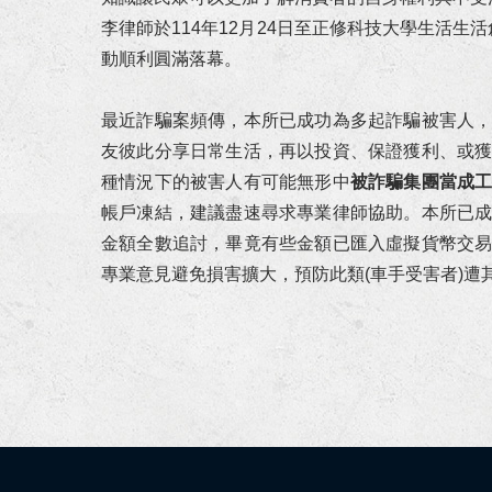
狂賀！本所協助朱先生請求確認
李律師於114年12月24日至正修科技大學生活生活創意
動順利圓滿落幕。
狂賀！本所協助張先生因車禍案
最近詐騙案頻傳，本所已成功為多起詐騙被害人
狂賀！本所代理華南銀行損害賠
友彼此分享日常生活，再以投資、保證獲利、或
種情況下的被害人有可能無形中
被詐騙集團當成
狂賀！本所協助馬吳女士涉犯貪
帳戶凍結，建議盡速尋求專業律師協助。本所已
狂賀！本所協助陳小姐涉犯侵占
金額全數追討，畢竟有些金額已匯入虛擬貨幣交
專業意見避免損害擴大，預防此類(車手受害者)遭
狂賀！本所代理宜○有限公司請
狂賀！本所協助陳先生涉犯政府
狂賀！本所代理富邦人壽請求給
狂賀！本所代理繼承人王小姐就